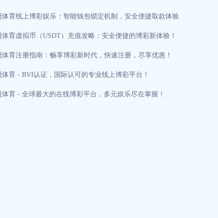
冠体育线上博彩娱乐：智能钱包锁定机制，安全便捷取款体验
冠体育虚拟币（USDT）充值攻略：安全便捷的博彩新体验！
冠体育注册指南：畅享博彩新时代，快速注册，尽享优惠！
冠体育 - BVI认证，国际认可的专业线上博彩平台！
冠体育 - 全球最大的在线博彩平台，多元娱乐尽在掌握！