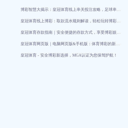
新玩法
博彩智慧大揭示：皇冠体育线上串关投注攻略，足球串关
规则解析
皇冠体育线上博彩：取款流水规则解读，轻松玩转博彩世
界！
皇冠体育存款指南｜安全便捷的存款方式，享受博彩娱乐
乐趣！
皇冠体育网页版｜电脑网页版&手机版：体育博彩的新尝
试！
皇冠体育 - 安全博彩新选择，MGA认证为您保驾护航！