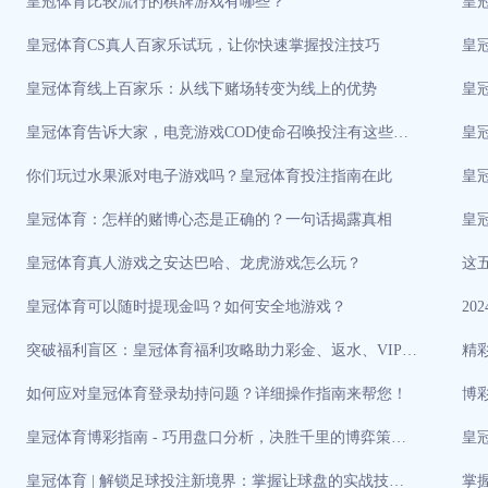
皇冠体育比较流行的棋牌游戏有哪些？
皇
皇冠体育CS真人百家乐试玩，让你快速掌握投注技巧
皇
皇冠体育线上百家乐：从线下赌场转变为线上的优势
皇
皇冠体育告诉大家，电竞游戏COD使命召唤投注有这些技
皇
巧
你们玩过水果派对电子游戏吗？皇冠体育投注指南在此
皇
皇冠体育：怎样的赌博心态是正确的？一句话揭露真相
皇
皇冠体育真人游戏之安达巴哈、龙虎游戏怎么玩？
这
皇冠体育可以随时提现金吗？如何安全地游戏？
2
突破福利盲区：皇冠体育福利攻略助力彩金、返水、VIP红
精
利
如何应对皇冠体育登录劫持问题？详细操作指南来帮您！
博
皇冠体育博彩指南 - 巧用盘口分析，决胜千里的博弈策
皇
略！
皇冠体育 | 解锁足球投注新境界：掌握让球盘的实战技
掌