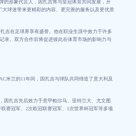
牌的形象代言人，因扎吉将与皇冠体育共同发展，开
广大球迷带来更精彩的内容、更完善的服务以及更优质
成员，因扎吉在足球界享有盛誉。他在职业生涯中效力于许多
球记录。双方合作后将促进彼此在体育市场的影响力与
C米兰的11年间，因扎吉与球队共同缔造了意大利及
纳主教练，因扎吉先后效力于意甲帕尔马、亚特兰大、尤文图
意甲联赛冠军、2次欧冠联赛冠军、1次世界杯冠军等多项