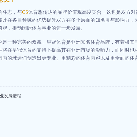
的斗志，与
CS
体育想传达的品牌价值观高度契合，这也是双方对
彼此在各自领域的优势提升双方在多个层面的知名度与影响力，
值观，推动国际体育事业的进一步发展。
说是一种完美的双赢，皇冠体育是亚洲知名体育品牌，有着极其
生将在皇冠体育的支持下提高其在亚洲市场的影响力，而同时也
围内的球迷们创造出更专业、更精彩的体育内容以及更全面的体
业发展进程