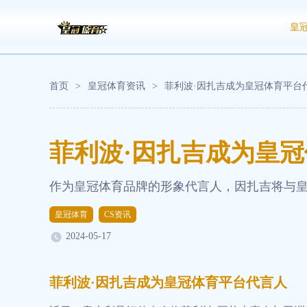
皇
首页
>
皇冠体育资讯
>
菲利波·因扎吉成为皇冠体育平台
菲利波·因扎吉成为皇冠
作为皇冠体育品牌的形象代言人，因扎吉将与
皇冠体育
CS资讯
2024-05-17
菲利波·因扎吉成为皇冠体育平台代言人