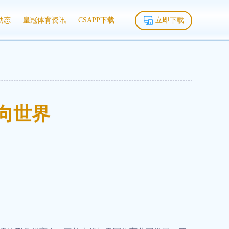
动态
皇冠体育资讯
CSAPP下载
立即下载
向世界