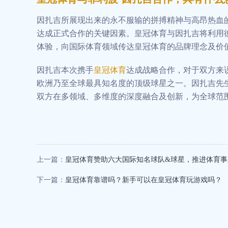
因扎吉所展现出来的永不服输的拼搏精神与高昂热血
达成正式合作的关键因素。皇冠体育与因扎吉将利用
体验，向国际体育领域传达皇冠体育的品牌理念及价
因扎吉本次携手
皇冠体育
达成战略合作，对于双方来
欧洲乃至全球最具知名度的顶级球星之一。因扎吉先
双方在多领域、多维度的深度融合及创新，为全球范
上一篇：
皇冠体育赞助六大国际知名球队&球星，推进体育事
下一篇：
皇冠体育靠谱吗？新手可以在皇冠体育玩游戏吗？