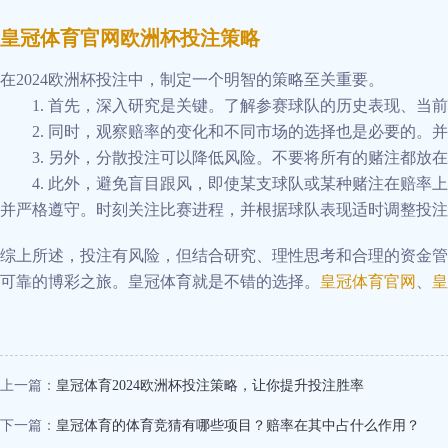
皇冠体育官网欧洲杯投注策略
在2024欧洲杯投注中，制定一个明智的策略至关重要。
1. 首先，深入研究是关键。了解参赛球队的历史表现、
2. 同时，观察赔率的变化和不同市场的选择也是必要的。
3. 另外，分散投注可以降低风险。不要将所有的赌注都放
4. 此外，避免盲目跟风，即使某支球队或某种赌注在赔
并严格遵守。时刻关注比赛进程，并根据球队表现适时调整投注
综上所述，投注有风险，但结合研究、理性思考和合理的资金管
可靠的博彩之旅。皇冠体育就是不错的选择。
皇冠体育官网
、
皇
上一篇：
皇冠体育2024欧洲杯投注策略，让你提升投注胜率
下一篇：
皇冠体育的体育竞猜有哪些项目？赔率在其中占什么作用？