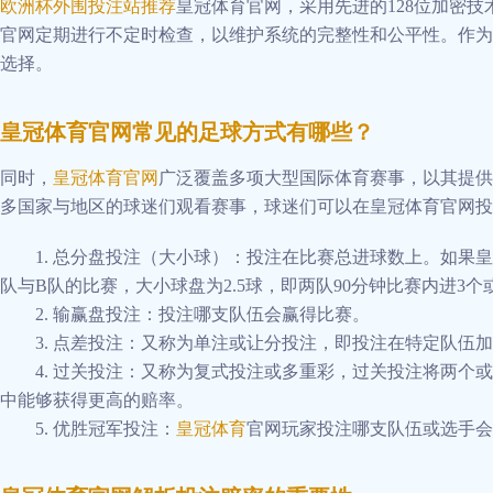
欧洲杯外围投注站推荐
皇冠体育官网，采用先进的128位加密
官网定期进行不定时检查，以维护系统的完整性和公平性。作为
选择。
皇冠体育官网常见的足球方式有哪些？
同时，
皇冠体育官网
广泛覆盖多项大型国际体育赛事，以其提供
多国家与地区的球迷们观看赛事，球迷们可以在皇冠体育官网投
1. 总分盘投注（大小球）：投注在比赛总进球数上。如果皇
队与B队的比赛，大小球盘为2.5球，即两队90分钟比赛内进3个
2. 输赢盘投注：投注哪支队伍会赢得比赛。
3. 点差投注：又称为单注或让分投注，即投注在特定队伍
4. 过关投注：又称为复式投注或多重彩，过关投注将两
中能够获得更高的赔率。
5. 优胜冠军投注：
皇冠体育
官网玩家投注哪支队伍或选手会