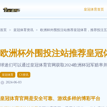
皇冠体育首页
首页
>
皇冠体育资讯
>
欧洲杯外围投注站推荐皇冠体育，推荐投注五
欧洲杯外围投注站推荐皇冠
球迷们可以通过皇冠体育官网获取2024欧洲杯冠军赔率
皇冠体育
CS资讯
2024-06-03
皇冠体育官网是安全可靠、游戏多样的博彩平台