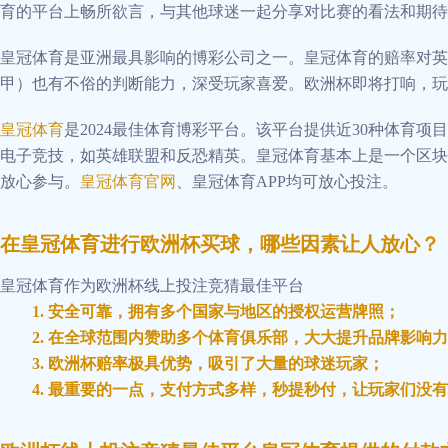
育的平台上畅所欲言，与其他球迷一起分享对比赛的看法和期待
皇冠体育是亚洲最具影响的博彩公司之一。皇冠体育的赔率对英
甲）也有不俗的判断能力，深受玩家喜爱。欧洲杯即将打响，玩
皇冠体育
是2024最佳体育博彩平台。该平台提供近30种体育
电子竞技，如英雄联盟和反恐精英。皇冠体育基本上是一个区块
放心参与。
皇冠体育官网
、皇冠体育APP均可放心投注。
在皇冠体育进行欧洲杯买球，哪些因素让人放心？
皇冠体育作为欧洲杯线上投注竞猜最佳平台
1. 安全可靠，拥有多个国家与地区的授权运营牌照；
2. 在全球范围内赞助多个体育俱乐部，大大提升品牌影响
3. 欧洲杯赔率极具优势，吸引了大量的球迷玩家；
4. 最重要的一点，支付方式多样，秒提秒付，让玩家们没