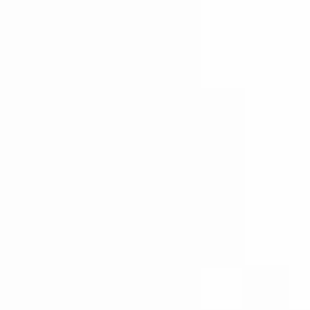
点击下载
CS简介
INTR