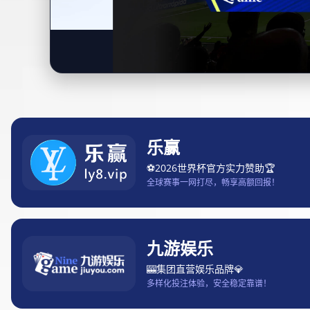
CS全站APP