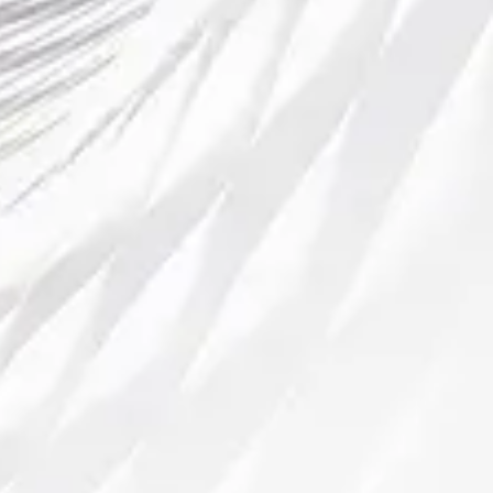
PP出现"访问限制"字样，如何使用皇冠体育产品？
体育App会跳提示框，说需要信任，我该怎么操作？
多皇冠体育的优惠活动，很吸引我，要怎么参加呢？
些球赛、电子竞技的竞猜活动，哪款产品更适合我？
港人，近期不能出访澳门，如何使用皇冠体育产品？