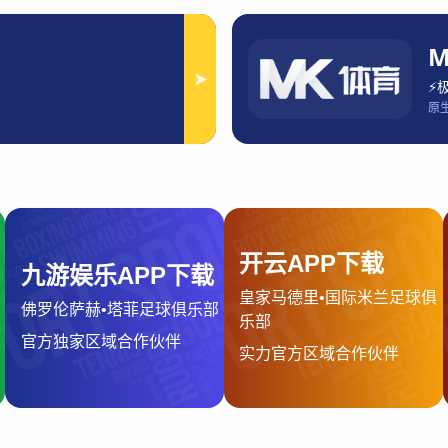
皇冠体育APP
CS登录器
专业的体育投注APP, 每月
皇冠体育倾情打造，自主
0,000 场体育比赛，皇冠体育
持安全登录器，支持 Windows
 提供超过200种玩法，以及零
c 等所有操作系统。使用
无缝接轨赛事投注。让游戏
以直接访问皇冠体育 Web
活尽在皇冠体育。
有效防御和避免站点被拦