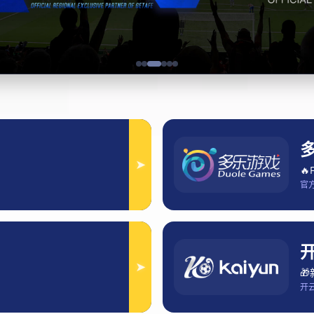
皇冠体育APP
CS手机网页版
24小时在线客服
CS客户端
行业顶尖原生APP，支持全部平台